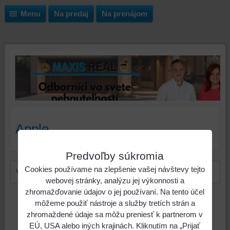
Menu
Na predaj
Na prenájom
Apple
Predvoľby súkromia
Cookies používame na zlepšenie vašej návštevy tejto
V tejto kategórii nie sú žiadne nehnuteľnosti.
webovej stránky, analýzu jej výkonnosti a
zhromažďovanie údajov o jej používaní. Na tento účel
Plánujete predať
môžeme použiť nástroje a služby tretích strán a
alebo prenajať
zhromaždené údaje sa môžu preniesť k partnerom v
EÚ, USA alebo iných krajinách. Kliknutím na „Prijať