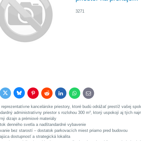
3271
Bluesky
Twitter
book
Pinterest
Reddit
LinkedIn
WhatsApp
E-
mail
 reprezentatívne kancelárske priestory, ktoré budú odrážať prestíž vašej s
dardný administratívny priestor s rozlohou 300 m², ktorý uspokojí aj tých najn
ný dizajn a prémiové materiály
tok denného svetla a nadštandardné vybavenie
vanie bez starostí – dostatok parkovacích miest priamo pred budovou
ajúca dostupnosť a strategická lokalita