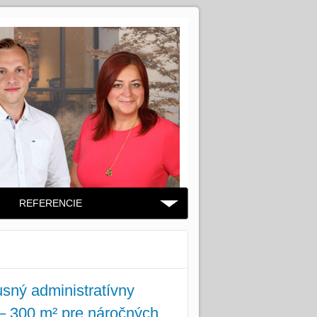
REFERENCIE
ý administratívny
 – 300 m² pre náročných