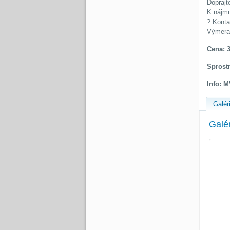
Doprajt
K nájmu
? Konta
Výmera
Cena: 
Sprostr
Info: M
Galér
Galé