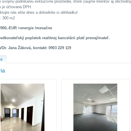
e svojmu podnikaniu exkluzívne prostredie, ktoré zaujme klientov aj obchodný
 je účtovaná DPH.
ktujte nás ešte dnes a dohodnite si obhliadku!
: 300 m2
3900,-EUR +energie /mesačne
edkovateľský poplatok realitnej kancelárii platí prenajímateľ.
VDr. Jana Žáková, kontakt: 0903 229 119
ia
ria