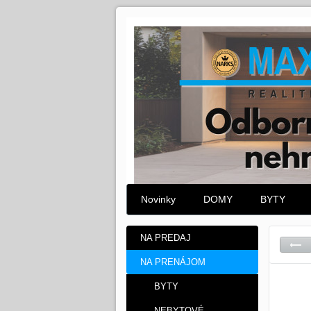
Novinky
DOMY
BYTY
NA PREDAJ
NA PRENÁJOM
BYTY
NEBYTOVÉ