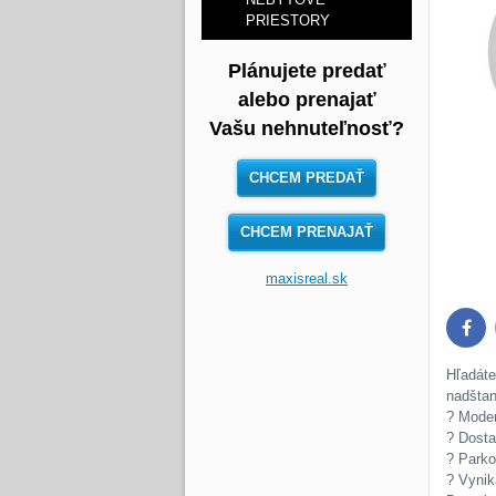
PRIESTORY
Plánujete predať
alebo prenajať
Vašu nehnuteľnosť?
CHCEM PREDAŤ
CHCEM PRENAJAŤ
maxisreal.sk
Face
Hľadáte
nadštan
? Moder
? Dosta
? Parko
? Vynik