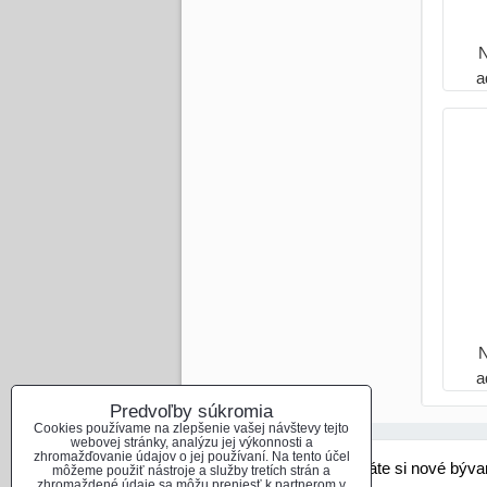
a
a
Predvoľby súkromia
Cookies používame na zlepšenie vašej návštevy tejto
webovej stránky, analýzu jej výkonnosti a
zhromažďovanie údajov o jej používaní. Na tento účel
Hladáte si nové býva
môžeme použiť nástroje a služby tretích strán a
zhromaždené údaje sa môžu preniesť k partnerom v