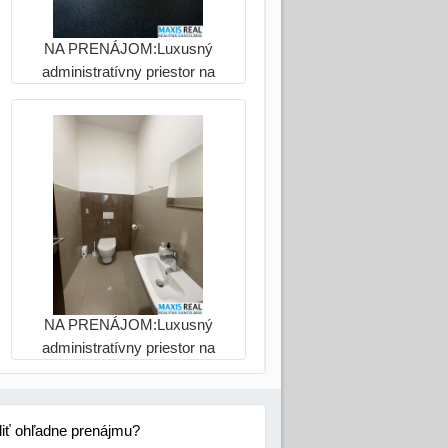
NA PRENÁJOM:Luxusný
administratívny priestor na
prenájom – 300 m² pre
náročných
NA PRENÁJOM:Luxusný
administratívny priestor na
prenájom – 300 m² pre
náročných
diť ohľadne prenájmu?