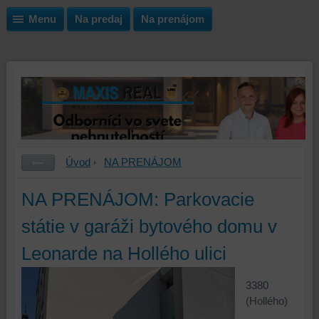
Menu
Na predaj
Na prenájom
Úvod
NA PRENÁJOM
NA PRENÁJOM: Parkovacie
státie v garáži bytového domu v
Leonarde na Hollého ulici
3380
(Hollého)