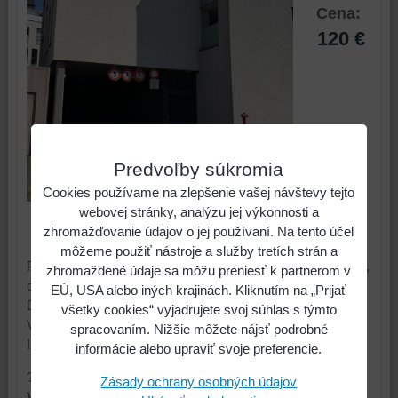
Cena:
120 €
Predvoľby súkromia
Cookies používame na zlepšenie vašej návštevy tejto
webovej stránky, analýzu jej výkonnosti a
ks
Do košíka
zhromažďovanie údajov o jej používaní. Na tento účel
môžeme použiť nástroje a služby tretích strán a
Parkovacie státie sa nachádza v hromadnej menšej garáži,
zhromaždené údaje sa môžu preniesť k partnerom v
chránenej vstupom cez electronicky ovádanú bránu.
EÚ, USA alebo iných krajinách. Kliknutím na „Prijať
Depozit: 120,-EUR
všetky cookies“ vyjadrujete svoj súhlas s týmto
Voľné od 1.3.2026.
spracovaním. Nižšie môžete nájsť podrobné
Iné poplatky okrem nájmu a depozitu nie sú potrebné.
informácie alebo upraviť svoje preferencie.
?
Zásady ochrany osobných údajov
Výmera: 12 m2