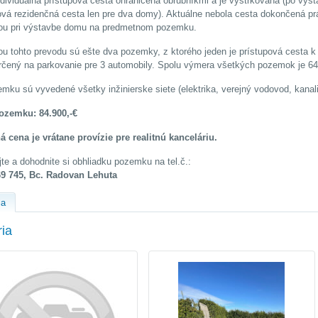
ndividuálna prístupová cesta ohraničená obrubníkmi a je vyštrkovaná (po v
ová rezidenčná cesta len pre dva domy). Aktuálne nebola cesta dokončená p
kou pri výstavbe domu na predmetnom pozemku.
u tohto prevodu sú ešte dva pozemky, z ktorého jeden je prístupová cesta
čený na parkovanie pre 3 automobily. Spolu výmera všetkých pozemok je 6
mku sú vyvedené všetky inžinierske siete (elektrika, verejný vodovod, kana
ozemku: 84.900,-€
 cena je vrátane provízie pre realitnú kanceláriu.
te a dohodnite si obhliadku pozemku na tel.č.:
69 745, Bc. Radovan Lehuta
ia
ria