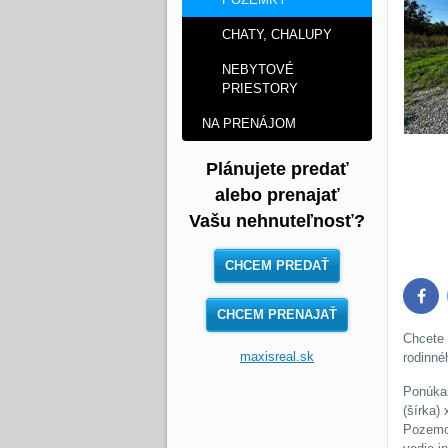
CHATY, CHALUPY
NEBYTOVÉ
PRIESTORY
NA PRENÁJOM
Plánujete predať
alebo prenajať
Vašu nehnuteľnosť?
CHCEM PREDAŤ
Face
CHCEM PRENAJAŤ
Chcete 
maxisreal.sk
rodinné
Ponúka
(šírka)
Pozemok