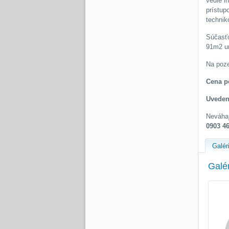
vedie i
prístup
techni
Súčasťo
91m2 ur
Na poze
Cena p
Uvedená
Neváhaj
0903 4
Galér
Galé