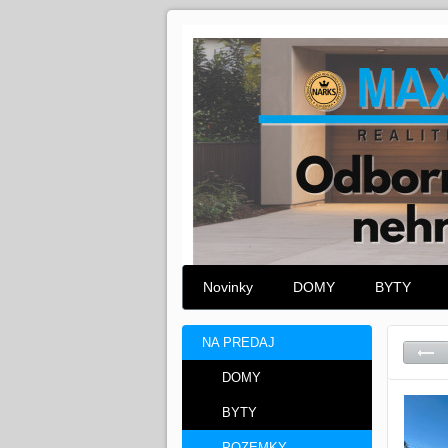
Novinky
DOMY
BYTY
NA PREDAJ
DOMY
BYTY
POZEMKY