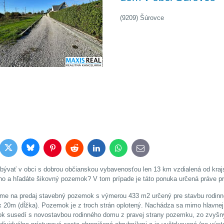
(9209) Šúrovce
Bluesky
Twitter
book
Pinterest
Reddit
LinkedIn
WhatsApp
E-
mail
bývať v obci s dobrou občianskou vybavenosťou len 13 km vzdialená od kraj
ho a hľadáte šikovný pozemok? V tom prípade je táto ponuka určená práve p
me na predaj stavebný pozemok s výmerou 433 m2 určený pre stavbu rodi
 x 20m (dĺžka). Pozemok je z troch strán oplotený. Nachádza sa mimo hlavnej
 susedí s novostavbou rodinného domu z pravej strany pozemku, zo zvyš