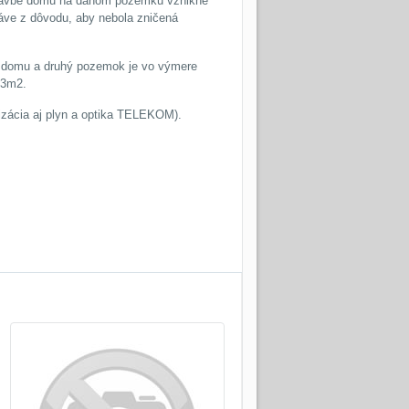
ýstavbe domu na danom pozemku vznikne
ráve z dôvodu, aby nebola zničená
 k domu a druhý pozemok je vo výmere
43m2.
lizácia aj plyn a optika TELEKOM).