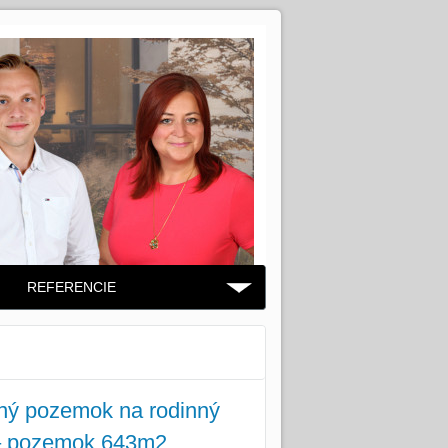
REFERENCIE
ý pozemok na rodinný
 – pozemok 643m2