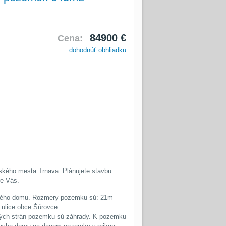
84900 €
Cena:
dohodnúť obhliadku
ského mesta Trnava. Plánujete stavbu
re Vás.
nného domu. Rozmery pozemku sú: 21m
 ulice obce Šúrovce.
ných strán pozemku sú záhrady. K pozemku