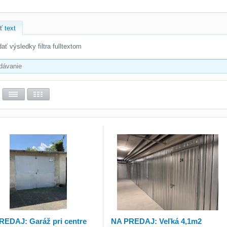
ť text
ať výsledky filtra fulltextom
REDAJ: Garáž pri centre
NA PREDAJ: Veľká 4,1m2