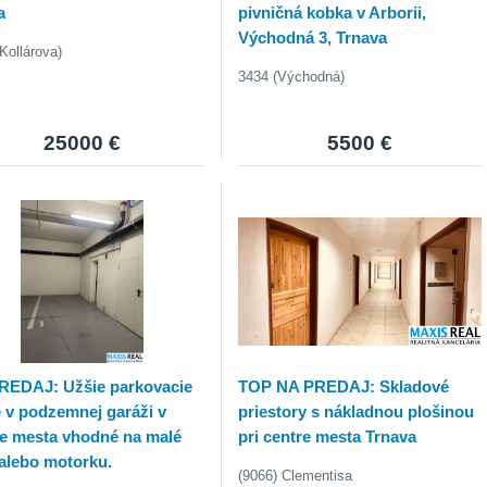
a
pivničná kobka v Arborii,
Východná 3, Trnava
Kollárova)
3434 (Východná)
25000 €
5500 €
REDAJ: Užšie parkovacie
TOP NA PREDAJ: Skladové
e v podzemnej garáži v
priestory s nákladnou plošinou
re mesta vhodné na malé
pri centre mesta Trnava
alebo motorku.
(9066) Clementisa