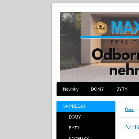
Novinky
DOMY
BYTY
NA PREDAJ
Úvod
DOMY
NEB
BYTY
POZEMKY