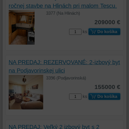
zabezpečenia.
z
ročnej stavbe na Hlinách pri malom Tescu.
vašich
3377 (Na Hlinách)
preferencií
bez
209000 €
toho,
ks
Do košíka
aby
ste
mali
používateľský
účet
NA PREDAJ: REZERVOVANÉ: 2-izbový byt
alebo
na Podjavorinskej ulici
bez
3396 (Podjavorinská)
prihlásenia,
používať
155000 €
skripty
ks
Do košíka
a/alebo
zdroje
tretích
strán,
widgety
NA PREDAJ: Veľký 2 izbový byt s 2
atď.