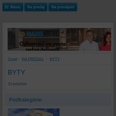
Menu
Na predaj
Na prenájom
Úvod
NA PREDAJ
BYTY
BYTY
10
položiek
Podkategórie