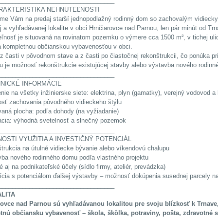
__________________________________
RAKTERISTIKA NEHNUTEĽNOSTI
e Vám na predaj starší jednopodlažný rodinný dom so zachovalým vidiecky
j a vyhľadávanej lokalite v obci Hrnčiarovce nad Parnou, len pár minút od Trn
ľnosť je situovaná na rovinatom pozemku o výmere cca 1500 m², v tichej uli
 kompletnou občianskou vybavenosťou v obci.
z časti v pôvodnom stave a z časti po čiastočnej rekonštrukcii, čo ponúka pri
 je možnosť rekonštrukcie existujúcej stavby alebo výstavba nového rodin
__________________________________
HNICKÉ INFORMÁCIE
enie na všetky inžinierske siete: elektrina, plyn (gamatky), verejný vodovod a
sť zachovania pôvodného vidieckeho štýlu
vaná plocha: podľa dohody (na vyžiadanie)
tácia: výhodná svetelnosť a slnečný pozemok
__________________________________
OSTI VYUŽITIA A INVESTIČNÝ POTENCIÁL
štrukcia na útulné vidiecke bývanie alebo víkendovú chalupu
vba nového rodinného domu podľa vlastného projektu
é aj na podnikateľské účely (sídlo firmy, ateliér, prevádzka)
tícia s potenciálom ďalšej výstavby – možnosť dokúpenia susednej parcely na
__________________________________
ALITA
rovce nad Parnou sú vyhľadávanou lokalitou pre svoju blízkosť k Trnav
nú občiansku vybavenosť – škola, škôlka, potraviny, pošta, zdravotné st