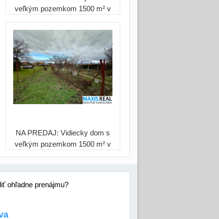
veľkým pozemkom 1500 m² v
Hrnčiarovciach nad Parnou
NA PREDAJ: Vidiecky dom s
veľkým pozemkom 1500 m² v
Hrnčiarovciach nad Parnou
diť ohľadne prenájmu?
va