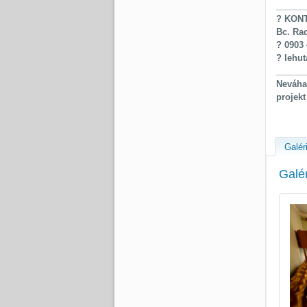
______
? KON
Bc. Ra
? 0903 
? lehu
______
Neváha
projek
Galér
Galé