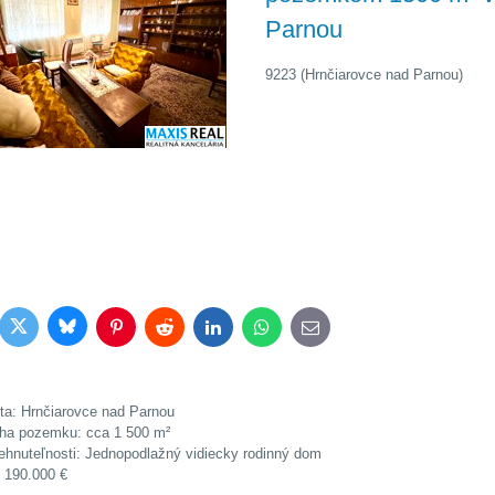
Parnou
9223 (Hrnčiarovce nad Parnou)
Bluesky
Twitter
book
Pinterest
Reddit
LinkedIn
WhatsApp
E-
mail
ita: Hrnčiarovce nad Parnou
ha pozemku: cca 1 500 m²
ehnuteľnosti: Jednopodlažný vidiecky rodinný dom
 190.000 €