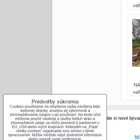
ve
H
NA
ve
H
Predvoľby súkromia
Cookies používame na zlepšenie vašej návštevy tejto
webovej stránky, analýzu jej výkonnosti a
zhromažďovanie údajov o jej používaní. Na tento účel
Hladáte si nové býva
môžeme použiť nástroje a služby tretích strán a
zhromaždené údaje sa môžu preniesť k partnerom v
EÚ, USA alebo iných krajinách. Kliknutím na „Prijať
všetky cookies“ vyjadrujete svoj súhlas s týmto
spracovaním. Nižšie môžete nájsť podrobné informácie
M
alebo upraviť svoje preferencie.