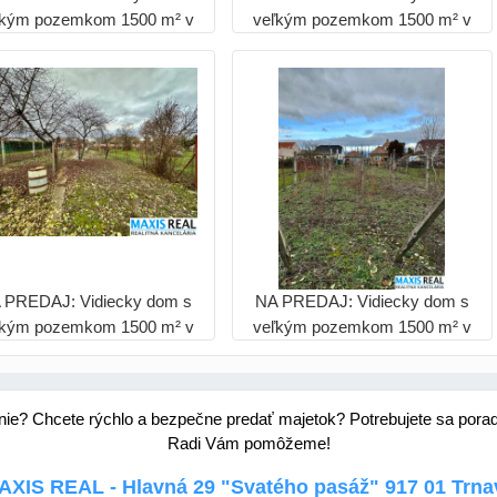
ľkým pozemkom 1500 m² v
veľkým pozemkom 1500 m² v
rnčiarovciach nad Parnou
Hrnčiarovciach nad Parnou
 PREDAJ: Vidiecky dom s
NA PREDAJ: Vidiecky dom s
ľkým pozemkom 1500 m² v
veľkým pozemkom 1500 m² v
rnčiarovciach nad Parnou
Hrnčiarovciach nad Parnou
nie? Chcete rýchlo a bezpečne predať majetok? Potrebujete sa pora
Radi Vám pomôžeme!
AXIS REAL - Hlavná 29 "Svatého pasáž" 917 01 Trna