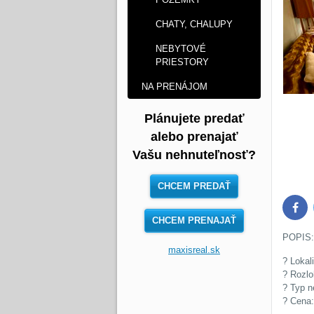
CHATY, CHALUPY
NEBYTOVÉ
PRIESTORY
NA PRENÁJOM
Plánujete predať
alebo prenajať
Vašu nehnuteľnosť?
CHCEM PREDAŤ
Face
CHCEM PRENAJAŤ
POPIS:
maxisreal.sk
? Lokal
? Rozlo
? Typ n
? Cena: