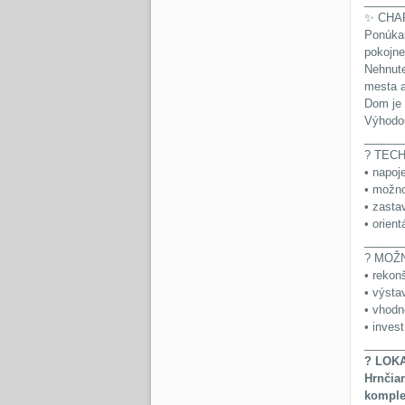
______
✨ CHA
Ponúkam
pokojne
Nehnute
mesta a
Dom je 
Výhodou
______
?️ TEC
• napoj
• možno
• zasta
• orien
______
? MOŽN
• rekon
• výsta
• vhodn
• inves
______
? LOK
Hrnčia
komplet