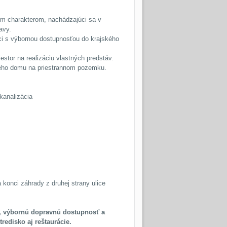
m charakterom, nachádzajúci sa v
avy.
ci s výbornou dostupnosťou do krajského
estor na realizáciu vlastných predstáv.
ného domu na priestrannom pozemku.
 kanalizácia
 konci záhrady z druhej strany ulice
e, výbornú dopravnú dostupnosť a
redisko aj reštaurácie.