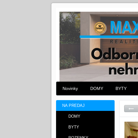
Novinky
DOMY
BYTY
NA PREDAJ
DOMY
BYTY
POZEMKY