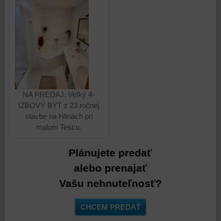
používateľský
účet
alebo
bez
prihlásenia,
používať
skripty
a/alebo
zdroje
NA PREDAJ: Veľký 4-
tretích
IZBOVÝ BYT z 23 ročnej
strán,
stavbe na Hlinách pri
widgety
malom Tescu.
atď.
Plánujete predať
alebo prenajať
Vašu nehnuteľnosť?
CHCEM PREDAŤ