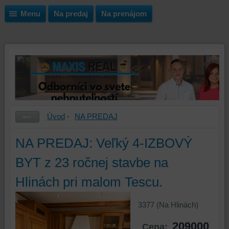
Menu
Na predaj
Na prenájom
Úvod
NA PREDAJ
NA PREDAJ: Veľký 4-IZBOVÝ
BYT z 23 ročnej stavbe na
Hlinách pri malom Tescu.
3377 (Na Hlinách)
209000
Cena: