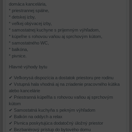
domáca kancelária,
* priestrannej spálne,
* detskej izby,
* veľkej obývacej izby,
* samostatnej kuchyne s príjemným výhľadom,
* kúpeľne s rohovou vaňou aj sprchovým kútom,
* samostatného WC,
* balkóna,
* pivnice.
Hlavné výhody bytu
✔ Veľkorysá dispozícia a dostatok priestoru pre rodinu
✔ Vstupná hala vhodná aj na zriadenie pracovného kútika
alebo kancelárie
✔ Priestranná kúpeľňa s rohovou vaňou aj sprchovým
kútom
✔ Samostatná kuchyňa s pekným výhľadom
✔ Balkón na oddych a relax
✔ Pivnica poskytujúca dodatočný úložný priestor
✔ Bezbariérový prístup do bytového domu