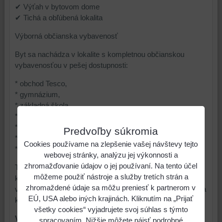
✔ Výťah v bytovom dome
✔ Tichá a obľúbená lokalita
Výborná občianska vybavenosť
Byt sa nachádza v lokalite s kompletnou občianskou
vybavenosťou v pešej dostupnosti:
* obchod Tesco,
* gymnázium,
* základná škola,
* materská škola,
* zastávky MHD,
Predvoľby súkromia
* športoviská a možnosti voľnočasových aktivít,
Cookies používame na zlepšenie vašej návštevy tejto
* ďalšie služby a obchody.
webovej stránky, analýzu jej výkonnosti a
zhromažďovanie údajov o jej používaní. Na tento účel
Táto nehnuteľnosť predstavuje ideálnu voľbu pre rodinu,
môžeme použiť nástroje a služby tretích strán a
ktorá hľadá komfortné bývanie s dostatkom priestoru,
zhromaždené údaje sa môžu preniesť k partnerom v
výbornou dostupnosťou služieb a príjemným prostredím na
EÚ, USA alebo iných krajinách. Kliknutím na „Prijať
každodenný život.
všetky cookies“ vyjadrujete svoj súhlas s týmto
Výmera :82 m2
spracovaním. Nižšie môžete nájsť podrobné