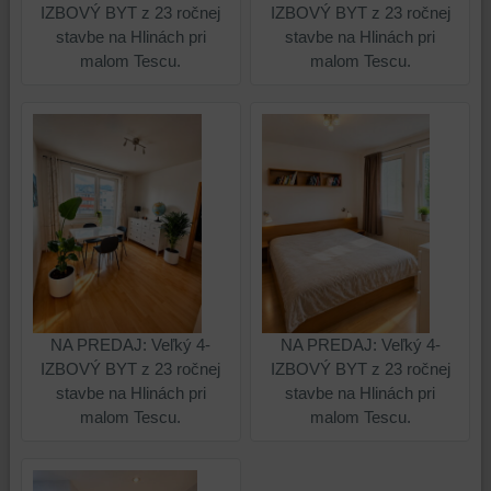
IZBOVÝ BYT z 23 ročnej
IZBOVÝ BYT z 23 ročnej
identifikáciu
mohli
stavbe na Hlinách pri
stavbe na Hlinách pri
vašej
poskytovať
malom Tescu.
malom Tescu.
relácie
doplnkové
a
funkcie,
dosiahnutie
ktoré
základnej
zlepšujú
funkčnosti
váš
platformy,
zážitok
zážitku
z
z
prehliadania,
prehliadania
ukladať
a
niektoré
zabezpečenia.
z
vašich
NA PREDAJ: Veľký 4-
NA PREDAJ: Veľký 4-
preferencií
IZBOVÝ BYT z 23 ročnej
IZBOVÝ BYT z 23 ročnej
bez
stavbe na Hlinách pri
stavbe na Hlinách pri
toho,
malom Tescu.
malom Tescu.
aby
ste
mali