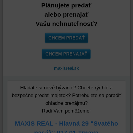
a
úložiská
spoločnosti
Plánujete predať
úložiská
prehliadača),
Google.
alebo prenajať
prehliadača)
aby
Viac
na
sme
info
Vašu nehnuteľnosť?
identifikáciu
mohli
vašej
poskytovať
CHCEM PREDAŤ
relácie
doplnkové
a
funkcie,
CHCEM PRENAJAŤ
dosiahnutie
ktoré
základnej
zlepšujú
funkčnosti
váš
maxisreal.sk
platformy,
zážitok
zážitku
z
Hladáte si nové bývanie? Chcete rýchlo a
z
prehliadania,
prehliadania
ukladať
bezpečne predať majetok? Potrebujete sa poradiť
a
niektoré
ohľadne prenájmu?
zabezpečenia.
z
Radi Vám pomôžeme!
vašich
preferencií
MAXIS REAL - Hlavná 29 "Svatého
bez
pasáž" 917 01 Trnava