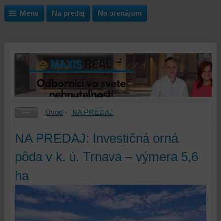
Menu
Na predaj
Na prenájom
Úvod
NA PREDAJ
NA PREDAJ: Investičná orná
pôda v k. ú. Trnava – výmera 5,6
ha