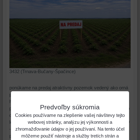
3432 (Trnava-Bučany-Špačince)
ponúkame na predaj atraktívny pozemok vedený ako orná
pôda v katastrálnom území Trnava o celkovej výmere 5,6
ha (56 000 m²). Pozemok predstavuje výbornú investičnú
Predvoľby súkromia
príležitosť pre investorov, poľnohospodárov aj záujemcov o
Cookies používame na zlepšenie vašej návštevy tejto
dlhodobé zhodnotenie kapitálu. Nachádza sa vo výhodnej
webovej stránky, analýzu jej výkonnosti a
lokalite pri asfaltovej komunikácii v smere Trnava – Bučany
zhromažďovanie údajov o jej používaní. Na tento účel
– Špačince, čo zabezpečuje bezproblémový a celoročný
môžeme použiť nástroje a služby tretích strán a
prístup. Vďaka svojej rozlohe, polohe a dobrej dostupnosti