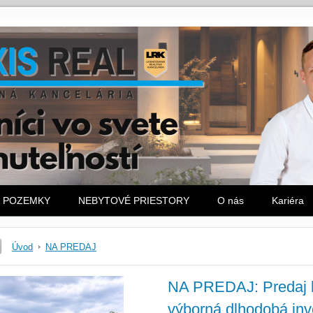
POZEMKY
NEBYTOVÉ PRIESTORY
O nás
Kariéra
Úvod
NA PREDAJ
NA PREDAJ: Predaj kv
výborná dlhodobá inv