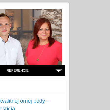
REFERENCIE
alitnej ornej pôdy –
estícia