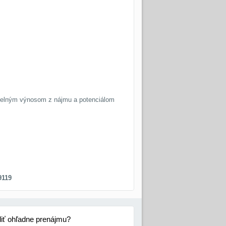
idelným výnosom z nájmu a potenciálom
9119
diť ohľadne prenájmu?