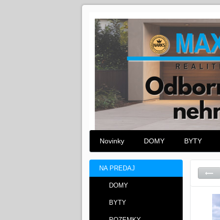
Novinky
DOMY
BYTY
NA PREDAJ
DOMY
BYTY
POZEMKY