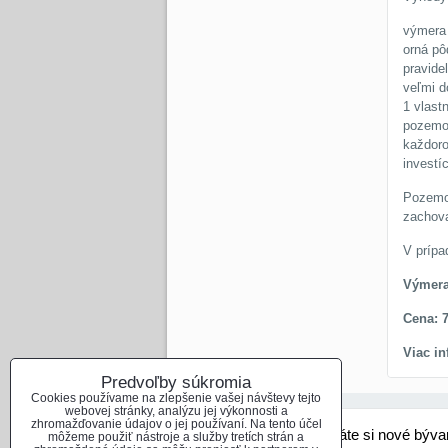
výmera 
orná pô
pravide
veľmi d
1 vlast
pozemok
každoro
investí
Pozemok
zachova
V prípa
Výmera
Cena: 
Viac i
Predvoľby súkromia
Cookies používame na zlepšenie vašej návštevy tejto
webovej stránky, analýzu jej výkonnosti a
zhromažďovanie údajov o jej používaní. Na tento účel
Hladáte si nové býva
môžeme použiť nástroje a služby tretích strán a