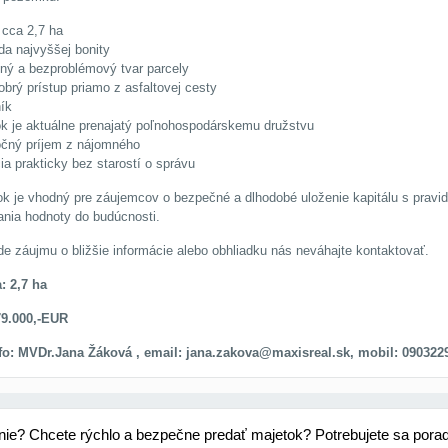
cca 2,7 ha
da najvyššej bonity
lný a bezproblémový tvar parcely
obrý prístup priamo z asfaltovej cesty
ník
 je aktuálne prenajatý poľnohospodárskemu družstvu
čný príjem z nájomného
cia prakticky bez starostí o správu
 je vhodný pre záujemcov o bezpečné a dlhodobé uloženie kapitálu s prav
nia hodnoty do budúcnosti.
de záujmu o bližšie informácie alebo obhliadku nás neváhajte kontaktovať.
: 2,7 ha
79.000,-EUR
nfo: MVDr.Jana Žáková , email: jana.zakova@maxisreal.sk, mobil: 090322
nie? Chcete rýchlo a bezpečne predať majetok? Potrebujete sa pora