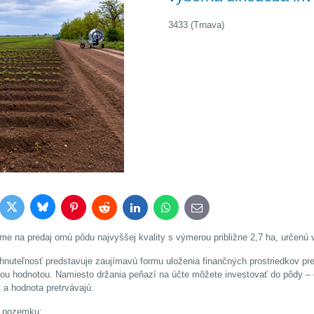
3433 (Trnava)
Bluesky
Twitter
book
Pinterest
Reddit
LinkedIn
WhatsApp
E-
mail
e na predaj ornú pôdu najvyššej kvality s výmerou približne 2,7 ha, určenú
hnuteľnosť predstavuje zaujímavú formu uloženia finančných prostriedkov pre 
ou hodnotou. Namiesto držania peňazí na účte môžete investovať do pôdy –
a hodnota pretrvávajú.
 pozemku: