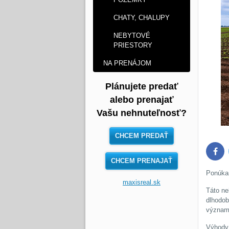
CHATY, CHALUPY
NEBYTOVÉ
PRIESTORY
NA PRENÁJOM
Plánujete predať
alebo prenajať
Vašu nehnuteľnosť?
CHCEM PREDAŤ
Face
CHCEM PRENAJAŤ
Ponúkam
maxisreal.sk
Táto ne
dlhodob
význam 
Výhody