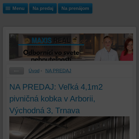
Menu
Na predaj
Na prenájom
Úvod
NA PREDAJ
NA PREDAJ: Veľká 4,1m2
pivničná kobka v Arborii,
Východná 3, Trnava