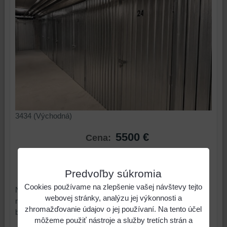
3434 (Východná)
5500 €
Cena:
ks
Do košíka
Predvoľby súkromia
Cookies používame na zlepšenie vašej návštevy tejto
Na predaj ponúkame bezpečnú a praktickú pivničnú kobku
webovej stránky, analýzu jej výkonnosti a
nachádzajúcu sa v projekte Arboria už v existujúcom
zhromažďovanie údajov o jej používaní. Na tento účel
bytovom dome Arboria na ulici Východná 3 v Trnave.
môžeme použiť nástroje a služby tretích strán a