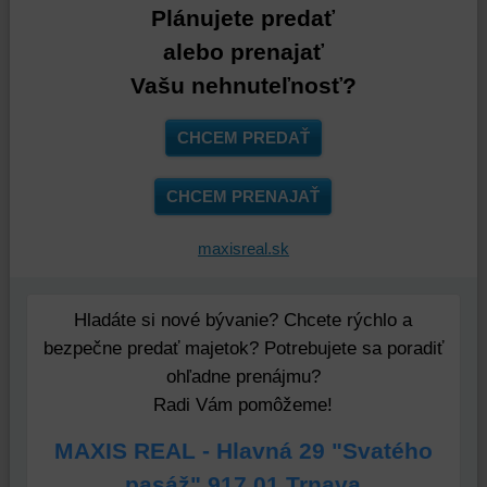
a
úložiská
spoločnosti
Plánujete predať
úložiská
prehliadača),
Google.
alebo prenajať
prehliadača)
aby
Viac
na
sme
info
Vašu nehnuteľnosť?
identifikáciu
mohli
vašej
poskytovať
CHCEM PREDAŤ
relácie
doplnkové
a
funkcie,
CHCEM PRENAJAŤ
dosiahnutie
ktoré
základnej
zlepšujú
funkčnosti
váš
maxisreal.sk
platformy,
zážitok
zážitku
z
Hladáte si nové bývanie? Chcete rýchlo a
z
prehliadania,
prehliadania
ukladať
bezpečne predať majetok? Potrebujete sa poradiť
a
niektoré
ohľadne prenájmu?
zabezpečenia.
z
Radi Vám pomôžeme!
vašich
preferencií
MAXIS REAL - Hlavná 29 "Svatého
bez
pasáž" 917 01 Trnava