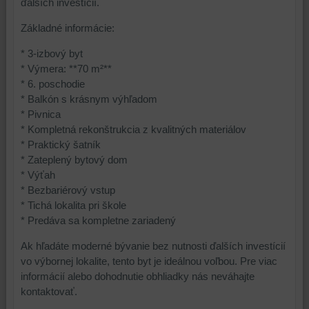
ďalších investícií.
Základné informácie:
* 3-izbový byt
* Výmera: **70 m²**
* 6. poschodie
* Balkón s krásnym výhľadom
* Pivnica
* Kompletná rekonštrukcia z kvalitných materiálov
* Praktický šatník
* Zateplený bytový dom
* Výťah
* Bezbariérový vstup
* Tichá lokalita pri škole
* Predáva sa kompletne zariadený
Ak hľadáte moderné bývanie bez nutnosti ďalších investícií
vo výbornej lokalite, tento byt je ideálnou voľbou. Pre viac
informácií alebo dohodnutie obhliadky nás neváhajte
kontaktovať.