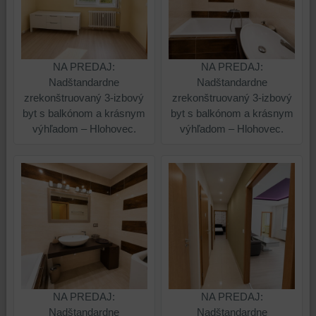
platformy,
zážitok
zážitku
z
z
prehliadania,
prehliadania
ukladať
NA PREDAJ:
NA PREDAJ:
a
niektoré
Nadštandardne
Nadštandardne
zabezpečenia.
z
zrekonštruovaný 3-izbový
zrekonštruovaný 3-izbový
vašich
byt s balkónom a krásnym
byt s balkónom a krásnym
preferencií
výhľadom – Hlohovec.
výhľadom – Hlohovec.
bez
toho,
aby
ste
mali
používateľský
účet
alebo
bez
prihlásenia,
používať
NA PREDAJ:
NA PREDAJ:
skripty
Nadštandardne
Nadštandardne