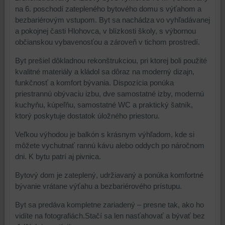
na 6. poschodí zatepleného bytového domu s výťahom a
bezbariérovým vstupom. Byt sa nachádza vo vyhľadávanej
a pokojnej časti Hlohovca, v blízkosti školy, s výbornou
občianskou vybavenosťou a zároveň v tichom prostredí.
Byt prešiel dôkladnou rekonštrukciou, pri ktorej boli použité
kvalitné materiály a kládol sa dôraz na moderný dizajn,
funkčnosť a komfort bývania. Dispozícia ponúka
priestrannú obývaciu izbu, dve samostatné izby, modernú
kuchyňu, kúpeľňu, samostatné WC a praktický šatník,
ktorý poskytuje dostatok úložného priestoru.
Veľkou výhodou je balkón s krásnym výhľadom, kde si
môžete vychutnať rannú kávu alebo oddych po náročnom
dni. K bytu patrí aj pivnica.
Bytový dom je zateplený, udržiavaný a ponúka komfortné
bývanie vrátane výťahu a bezbariérového prístupu.
Byt sa predáva kompletne zariadený – presne tak, ako ho
vidíte na fotografiách.Stačí sa len nasťahovať a bývať bez