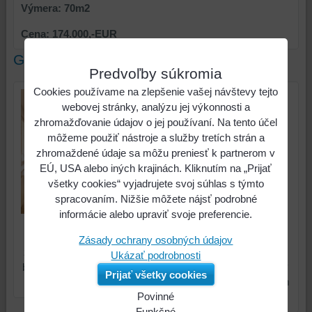
Výmera: 70m2
Cena: 174.000,-EUR
Galéria
Predvoľby súkromia
Cookies používame na zlepšenie vašej návštevy tejto
webovej stránky, analýzu jej výkonnosti a
zhromažďovanie údajov o jej používaní. Na tento účel
môžeme použiť nástroje a služby tretích strán a
zhromaždené údaje sa môžu preniesť k partnerom v
EÚ, USA alebo iných krajinách. Kliknutím na „Prijať
všetky cookies“ vyjadrujete svoj súhlas s týmto
spracovaním. Nižšie môžete nájsť podrobné
informácie alebo upraviť svoje preferencie.
NA PREDAJ:
NA PREDAJ:
Nadštandardne
Zásady ochrany osobných údajov
Nadštandardne
zrekonštruovaný 3-izbový
Ukázať podrobnosti
zrekonštruovaný 3-izbový
byt s balkónom a krásnym
Prijať všetky cookies
byt s balkónom a krásnym
výhľadom – Hlohovec.
Povinné
výhľadom – Hlohovec.
Naša
Funkčné