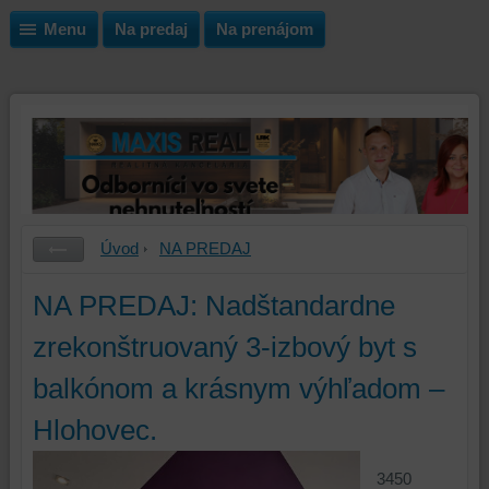
Menu
Na predaj
Na prenájom
Úvod
NA PREDAJ
NA PREDAJ: Nadštandardne
zrekonštruovaný 3-izbový byt s
balkónom a krásnym výhľadom –
Hlohovec.
3450