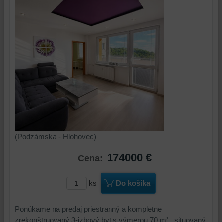
(Podzámska - Hlohovec)
174000 €
Cena:
ks
Do košíka
Ponúkame na predaj priestranný a kompletne
zrekonštruovaný 3-izbový byt s výmerou 70 m² , situovaný