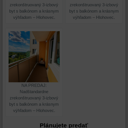
a/alebo
zrekonštruovaný 3-izbový
zrekonštruovaný 3-izbový
zdroje
byt s balkónom a krásnym
byt s balkónom a krásnym
tretích
výhľadom – Hlohovec.
výhľadom – Hlohovec.
strán,
widgety
atď.
NA PREDAJ:
Nadštandardne
zrekonštruovaný 3-izbový
byt s balkónom a krásnym
výhľadom – Hlohovec.
Plánujete predať